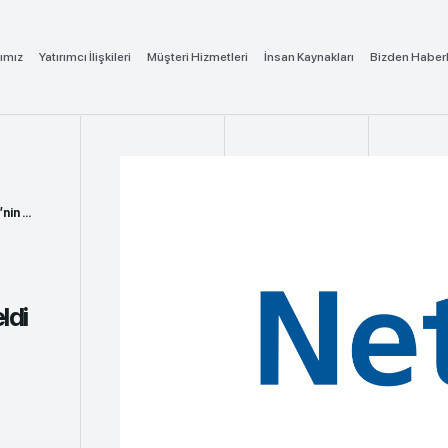
ımız
Yatırımcı İlişkileri
Müşteri Hizmetleri
İnsan Kaynakları
Bizden Haber
Ge...
ldi