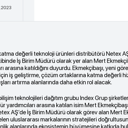
.2023
 katma değerli teknoloji ürünleri distribütörü Netex A
ibinde İş Birim Müdürü olarak yer alan Mert Ekmekçi
ı arasına katıldığını duyurdu. Ekmekçibaşı, yeni gö
çin iş geliştirme, çözüm ortaklarına katma değerli hi
şları artırma alanlarında daha etkin rol alacak.
 bilişim teknolojileri dağıtım grubu Index Grup şirket
r yardımcıları arasına katılan isim Mert Ekmekçibaşı
tex AŞ’de İş Birim Müdürü olarak görev alan Mert E
en uluslararası markalarının stratejileri doğrultusun
lik alanlarında ekosistemin büyümesine katkıda bu