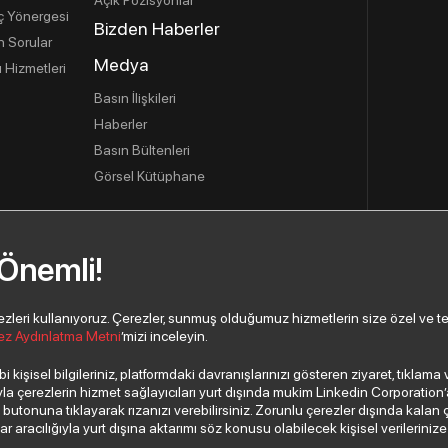
İç Yönergesi
Bizden Haberler
n Sorular
Medya
 Hizmetleri
Basın İlişkileri
Haberler
Basın Bültenleri
Görsel Kütüphane
 Önemli!
eri kullanıyoruz. Çerezler, sunmuş olduğumuz hizmetlerin size özel ve tercih
ez Aydınlatma Metni
’mizi inceleyin.
 kişisel bilgileriniz, platformdaki davranışlarınızı gösteren ziyaret, tıklam
 çerezlerin hizmet sağlayıcıları yurt dışında mukim Linkedin Corporation’a, 
”
butonuna tıklayarak rızanızı verebilirsiniz. Zorunlu çerezler dışında kalan 
aracılığıyla yurt dışına aktarımı söz konusu olabilecek kişisel verilerinize i
 A.Ş. Tüm hakları saklıdır.