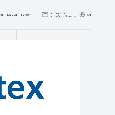
İş Ortaklarımız /
ler
Medya
İletişim
EN
İş Ortağımız Olmak İçin