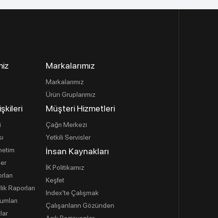
miz
Markalarımız
Markalarımız
Ürün Gruplarımız
işkileri
Müşteri Hizmetleri
i
Çağrı Merkezi
sı
Yetkili Servisler
netim
İnsan Kaynakları
ler
İK Politikamız
rları
Keşfet
lik Raporları
Index'te Çalışmak
umları
Çalışanların Gözünden
lar
Açık Pozisyonlar