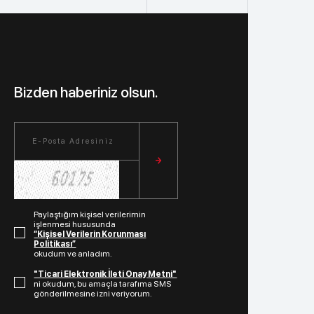
Bizden haberiniz olsun.
Paylaştığım kişisel verilerimin
işlenmesi hususunda
“Kişisel Verilerin Korunması
Politikası”
okudum ve anladım.
"Ticari Elektronik İleti Onay Metni"
ni okudum, bu amaçla tarafıma SMS
gönderilmesine izni veriyorum.