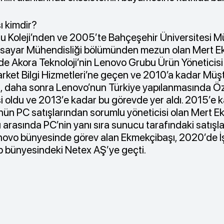
ı kimdir?
 Koleji’nden ve 2005’te Bahçeşehir Üniversitesi M
lgisayar Mühendisliği bölümünden mezun olan Mert E
de Akora Teknoloji’nin Lenovo Grubu Ürün Yöneticisi 
et Bilgi Hizmetleri’ne geçen ve 2010’a kadar Müşte
, daha sonra Lenovo’nun Türkiye yapılanmasında Öz
si oldu ve 2013’e kadar bu görevde yer aldı. 2015’e
ün PC satışlarından sorumlu yöneticisi olan Mert E
 arasında PC’nin yanı sıra sunucu tarafındaki satışlar
novo bünyesinde görev alan Ekmekçibaşı, 2020’de İ
p bünyesindeki Netex AŞ’ye geçti.