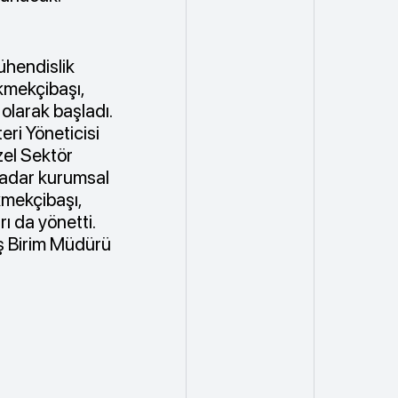
ühendislik
kmekçibaşı,
olarak başladı.
ri Yöneticisi
el Sektör
 kadar kurumsal
kmekçibaşı,
ı da yönetti.
ş Birim Müdürü