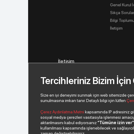
Genel Kurul 
Sıkça Sorula
Bilgi Toplumu
İletişim
İletişim
İletişim Bilgilerimiz
Tercihleriniz Bizim İçin
İletişim Formu
Yeni İş Ortağı Başvurusu
Size en iyi deneyimi sunmak için web sitemizde çerezl
sunulmasına imkan tanır. Detaylı bilgi için lütfen
Çer
Çerez Aydınlatma Metni
kapsamında IP adresiniz gibi
sosyal medya çerezleri vasıtasıyla işlenmesi amacıyla
aktarılmasını kabul ediyorsanız
“Tümüne izin ver
kullanılması kapsamında işlenebilecek ve sağlayıcılar 
© 2026 Copyright INDEKS Bilgisayar
zaman değiştirebilirsiniz.