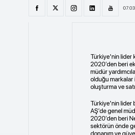
07.03
Türkiye'nin lider
2020’den beri ek
müdür yardımcılar
olduğu markalar i
oluşturma ve satı
Türkiye'nin lider
AŞ’de genel müdü
2020’den beri Ne
sektörün önde gel
donanım ve güven