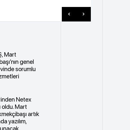
Ş, Mart
başı’nın genel
revinde sorumlu
zmetleri
lerinden Netex
 oldu. Mart
kmekçibaşı artık
da yazılım,
lunacak.