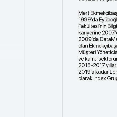
Mert Ekmekçibaş
1999’da Eyüboğlu
Fakültesi’nin Bi
kariyerine 2007’
2009’da DataMark
olan Ekmekçibaşı
Müşteri Yönetici
ve kamu sektörün
2015-2017 yılları
2019’a kadar Le
olarak Index Gru