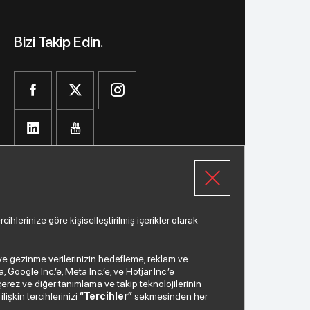
Bizi Takip Edin.
lerinize göre kişiselleştirilmiş içerikler olarak
a ve gezinme verilerinizin hedefleme, reklam ve
Google Inc.’e, Meta Inc.’e, ve Hotjar Inc.’e
Çağrı Merkezi
çerez ve diğer tanımlama ve takip teknolojilerinin
lişkin tercihlerinizi
“Tercihler”
sekmesinden her
0850
200 2 888