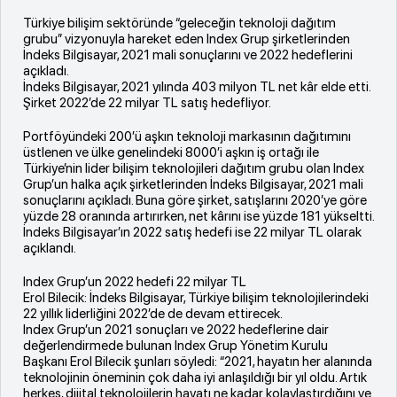
Türkiye bilişim sektöründe “geleceğin teknoloji dağıtım
grubu” vizyonuyla hareket eden Index Grup şirketlerinden
İndeks Bilgisayar, 2021 mali sonuçlarını ve 2022 hedeflerini
açıkladı.
İndeks Bilgisayar, 2021 yılında 403 milyon TL net kâr elde etti.
Şirket 2022’de 22 milyar TL satış hedefliyor.
Portföyündeki 200’ü aşkın teknoloji markasının dağıtımını
üstlenen ve ülke genelindeki 8000’i aşkın iş ortağı ile
Türkiye’nin lider bilişim teknolojileri dağıtım grubu olan Index
Grup’un halka açık şirketlerinden İndeks Bilgisayar, 2021 mali
sonuçlarını açıkladı. Buna göre şirket, satışlarını 2020’ye göre
yüzde 28 oranında artırırken, net kârını ise yüzde 181 yükseltti.
İndeks Bilgisayar’ın 2022 satış hedefi ise 22 milyar TL olarak
açıklandı.
Index Grup’un 2022 hedefi 22 milyar TL
Erol Bilecik: İndeks Bilgisayar, Türkiye bilişim teknolojilerindeki
22 yıllık liderliğini 2022’de de devam ettirecek.
Index Grup’un 2021 sonuçları ve 2022 hedeflerine dair
değerlendirmede bulunan Index Grup Yönetim Kurulu
Başkanı Erol Bilecik şunları söyledi: “2021, hayatın her alanında
teknolojinin öneminin çok daha iyi anlaşıldığı bir yıl oldu. Artık
herkes, dijital teknolojilerin hayatı ne kadar kolaylaştırdığını ve