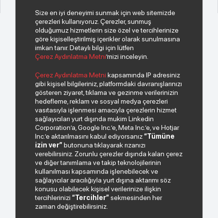
Size en iyi deneyimi sunmak için web sitemizde
çerezleri kullanıyoruz. Çerezler, sunmuş
olduğumuz hizmetlerin size özel ve tercihlerinize
göre kişiselleştirilmiş içerikler olarak sunulmasına
imkan tanır. Detaylı bilgi için lütfen
Çerez Aydınlatma Metni
’mizi inceleyin.
© 2026 Copyright INDEKS Bilgisayar A.Ş. Tüm hakları saklıdır.
Çerez Aydınlatma Metni
kapsamında IP adresiniz
gibi kişisel bilgileriniz, platformdaki davranışlarınızı
gösteren ziyaret, tıklama ve gezinme verilerinizin
Bizden haberiniz olsun.
hedefleme, reklam ve sosyal medya çerezleri
vasıtasıyla işlenmesi amacıyla çerezlerin hizmet
sağlayıcıları yurt dışında mukim Linkedin
Corporation’a, Google Inc.’e, Meta Inc.’e, ve Hotjar
Inc.’e aktarılmasını kabul ediyorsanız
“Tümüne
izin ver”
butonuna tıklayarak rızanızı
verebilirsiniz. Zorunlu çerezler dışında kalan çerez
ve diğer tanımlama ve takip teknolojilerinin
kullanılması kapsamında işlenebilecek ve
sağlayıcılar aracılığıyla yurt dışına aktarımı söz
Paylaştığım kişisel verilerimin işlenmesi hususunda
konusu olabilecek kişisel verilerinize ilişkin
“Kişisel Verilerin Korunması Politikası”
okudum ve
tercihlerinizi
“Tercihler”
sekmesinden her
anladım.
zaman değiştirebilirsiniz.
"Ticari Elektronik İleti Onay Metni"
ni okudum, bu