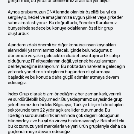
geliştirmek, bu yıl da önceliklerimiz arasında yer alıyor.
Ayrıca grubumuzun DNA’larında olan bir özelliği bu yıl da
sergileyip, hedef ve amaçlarımıza uygun şirket veya şirketler
satın almak istiyoruz. Bu doğrultuda, Yönetim Kurulumuz
bünyesinde sadece bu konuya odaklanan özel bir grup
oluşturduk.
Ajandamızdaki önemli bir diğer konu ise insan kaynakları
alanındaki yatırımlarımız olacak. İçinde bulunduğumuz
dönemde ve yakın gelecekte rekabet avantajını artık sahip
olduğumuz IT altyapılarının değil, yetenek havuzlarımızın
belirleyeceğine inanıyorum. Bu noktadan hareketle geleceğin
yetenek yönetim stratejilerini bugünden oluşturmaya
başladık ve bu konuda daha güçlü adımlar atmaya devam
edeceğiz.
Index Grup olarak bizim önceliğimiz her zaman karlı, verimli
ve sürdürülebilir büyümedir. Bu yaklaşımımız sayesinde grup
şirketlerimizden İndeks Bilgisayar, Türkiye bilişim teknolojileri
sektöründe tam 22 yıldır açık ara lider durumunda. Bu
liderliğin sürdürülebilirlik anlamında çok değerli olduğunun
bilincindeyiz ve bu yıl da zirveyi bırakmayacağız. Rekabetteki
bu kozumuzu yeni markalarla ve yeni ürün gruplarıyla daha da
güçlendirmeye devam edeceğiz.