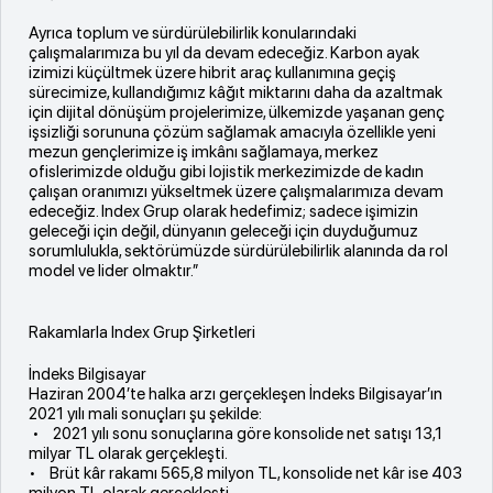
Ayrıca toplum ve sürdürülebilirlik konularındaki
çalışmalarımıza bu yıl da devam edeceğiz. Karbon ayak
izimizi küçültmek üzere hibrit araç kullanımına geçiş
sürecimize, kullandığımız kâğıt miktarını daha da azaltmak
için dijital dönüşüm projelerimize, ülkemizde yaşanan genç
işsizliği sorununa çözüm sağlamak amacıyla özellikle yeni
mezun gençlerimize iş imkânı sağlamaya, merkez
ofislerimizde olduğu gibi lojistik merkezimizde de kadın
çalışan oranımızı yükseltmek üzere çalışmalarımıza devam
edeceğiz. Index Grup olarak hedefimiz; sadece işimizin
geleceği için değil, dünyanın geleceği için duyduğumuz
sorumlulukla, sektörümüzde sürdürülebilirlik alanında da rol
model ve lider olmaktır.”
Rakamlarla Index Grup Şirketleri
İndeks Bilgisayar
Haziran 2004’te halka arzı gerçekleşen İndeks Bilgisayar’ın
2021 yılı mali sonuçları şu şekilde:
• 2021 yılı sonu sonuçlarına göre konsolide net satışı 13,1
milyar TL olarak gerçekleşti.
• Brüt kâr rakamı 565,8 milyon TL, konsolide net kâr ise 403
milyon TL olarak gerçekleşti.