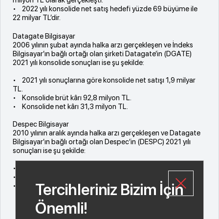
• 2022 yılı konsolide net satış hedefi yüzde 69 büyüme ile
22 milyar TL’dir.
Datagate Bilgisayar
2006 yılının şubat ayında halka arzı gerçekleşen ve İndeks
Bilgisayar’ın bağlı ortağı olan şirketi Datagate’in (DGATE)
2021 yılı konsolide sonuçları ise şu şekilde:
• 2021 yılı sonuçlarına göre konsolide net satışı 1,9 milyar
TL.
• Konsolide brüt kârı 92,8 milyon TL.
• Konsolide net kârı 31,3 milyon TL.
Despec Bilgisayar
2010 yılının aralık ayında halka arzı gerçekleşen ve Datagate
Bilgisayar’ın bağlı ortağı olan Despec’in (DESPC) 2021 yılı
sonuçları ise şu şekilde:
• 2021 yılı sonuçlarına göre net satışı 774,7 milyon TL.
• Brüt kârı 56,6 milyon TL.
Tercihleriniz Bizim İçin
• Net kârı 41,7 milyon TL.
Önemli!