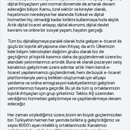
dijital ihtiyaçların yeni normal dönemde de artarak devam
edeceğini biliyor. Kamu, özel sektör ve bireyler olarak,
hayatımızın neredeyse her alanında fiziksel ve dijital
hizmetleri hiç olmadığı kadar birlikte kullanmaya hızla alıştık.
Artık dijital ticaret anlayışı, dijital ekonomi, dijital devlet
kavramı ve online bir sosyal yaşam, hayatın gerçeği.
Tüm bu dijitalleşmeye paralel olarak hızla gelişen e-ticaret ile
güçlü bir lojistik altyapısına olan ihtiyaç da arttı. Ülkemizin
lider bilişim teknolojileri dağıtım grubu olarak biz de
geçtiğimiz yıl lojistik kasımızı daha da güçlendirmek üzere bu
alandaki yatırımlarımızı artırdık. Buna ek olarak pazaryeri satış
kanalımızı geliştirmek üzere adımlar attık. Hem kendi e-
ticaret yapılanmamızı güçlendirmek, hem de büyük e-ticaret
platformlarıyla yeni iş birlikleri oluşturmak için altyapı
yenileme ve online entegrasyon kabiliyetlerimizi geliştiren
yatırımlarımızı hayata geçirdik. Bu yıl da tüm iş ortaklarımızın
lojistik ihtiyaçları için grup şirketimiz Teklos AŞ üzerinden
verdiğimiz hizmetleri geliştirmeye ve çeşitlendirmeye devam
edeceğiz.
Her zaman söylediğimiz üzere, bizim en büyük güçlerimizden
biri Türkiye’nin hemen her yerinde birlikte iş geliştirdiğimiz ve
sayısı 8000’i aşan nitelikli iş ortaklarımızdır. Kanalımızı