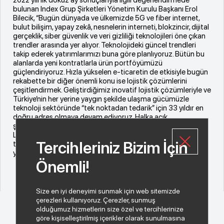
bulunan Index Grup Şirketleri Yönetim Kurulu Başkanı Erol
Bilecik, “Bugün dünyada ve ülkemizde 5G ve fiber internet,
bulut bilişim, yapay zekâ, nesnelerin interneti, blokzincir, dijital
gerçeklik, siber güvenlik ve veri gizliliği teknolojileri öne çıkan
trendler arasında yer alıyor. Teknolojideki güncel trendleri
takip ederek yatırımlarımızı buna göre planlıyoruz. Bütün bu
alanlarda yeni kontratlarla ürün portföyümüzü
güçlendiriyoruz. Hızla yükselen e-ticaretin de etkisiyle bugün
rekabette bir diğer önemli konu ise lojistik çözümlerini
çeşitlendirmek. Geliştirdiğimiz inovatif lojistik çözümleriyle ve
Türkiye’nin her yerine yaygın şekilde ulaşma gücümüzle
teknoloji sektöründe “tek noktadan tedarik” için 33 yıldır en
doğru adres olmaya devam ediyoruz. Halka açık
şirketlerimizden İndeks Bilgisayar, tam 22 yıldır sektörde lider.
Liderliğimizi daha da ileri bir seviyeye taşımak için geleceğin
Tercihleriniz Bizim İçin
teknoloji dağıtım grubu vizyonumuzu koruyarak
yatırımlarımıza devam edeceğiz” dedi.
Önemli!
Size en iyi deneyimi sunmak için web sitemizde
çerezleri kullanıyoruz. Çerezler, sunmuş
olduğumuz hizmetlerin size özel ve tercihlerinize
göre kişiselleştirilmiş içerikler olarak sunulmasına