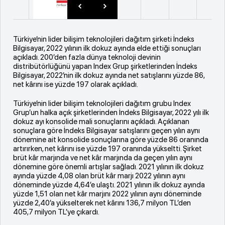
Türkiye’nin lider bilişim teknolojileri dağıtım şirketi İndeks
Bilgisayar, 2022 yılının ilk dokuz ayında elde ettiği sonuçları
açıkladı. 200’den fazla dünya teknoloji devinin
distribütörlüğünü yapan Index Grup şirketlerinden İndeks
Bilgisayar, 2022’nin ilk dokuz ayında net satışlarını yüzde 86,
net kârını ise yüzde 197 olarak açıkladı.
Türkiye’nin lider bilişim teknolojileri dağıtım grubu Index
Grup’un halka açık şirketlerinden İndeks Bilgisayar, 2022 yılı ilk
dokuz ayı konsolide mali sonuçlarını açıkladı. Açıklanan
sonuçlara göre İndeks Bilgisayar satışlarını geçen yılın aynı
dönemine ait konsolide sonuçlarına göre yüzde 86 oranında
artırırken, net kârını ise yüzde 197 oranında yükseltti. Şirket
brüt kâr marjında ve net kâr marjında da geçen yılın aynı
dönemine göre önemli artışlar sağladı. 2021 yılının ilk dokuz
ayında yüzde 4,08 olan brüt kâr marjı 2022 yılının aynı
döneminde yüzde 4,64’e ulaştı. 2021 yılının ilk dokuz ayında
yüzde 1,51 olan net kâr marjını 2022 yılının aynı döneminde
yüzde 2,40’a yükselterek net kârını 136,7 milyon TL’den
405,7 milyon TL’ye çıkardı.