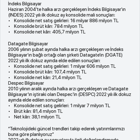
İndeks Bilgisayar
Haziran 2004’te halka arzı gerçekleşen İndeks Bilgisayar’ın
(INDES) 2022 yılı ilk dokuz ay konsolide mali sonuçları:
• Konsolide net satış gelirleri: 16 milyar 886 milyon TL
• Konsolide brüt kârı: 784 milyon TL
• Konsolide net kârı: 405,7 milyon TL
Datagate Bilgisayar
2006 yılının şubat ayında halka arzı gerçekleşen ve İndeks
Bilgisayar’ın bağlı ortağı olan şirketi Datagate’in (DGATE)
2022 yılı ilk dokuz ayında elde edilen sonuçları:
• Konsolide net satış gelirleri: 1 milyar 606 milyon TL
• Konsolide brüt kârı: 107,4 milyon TL
• Konsolide net kârı: 21,4 milyon TL
Despec Bilgisayar
2010 yılının aralık ayında halka arzı gerçekleşen ve Datagate
Bilgisayar'ın iştiraki olan Despec'in (DESPC) 2022 yılı ilk dokuz
ayında elde edilen sonuçları:
• Konsolide net satış gelirleri: 1 milyar 7 milyon TL
• Brüt kârı: 81,4 milyon TL
• Net kârı: 38,1 milyon TL
“Teknolojideki güncel trendleri takip ederek yatırımlarımızı
buna göre planlıyoruz”
2022 yılı ilk dokuz ay sonuçlarıyla ilgili değerlendirmede