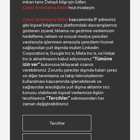
imkan tanır. Detaylı bilgi için lütfen
Çerez Aydınlatma Metni
’mizi inceleyin.
© 2026 Copyright INDEKS Bilgisayar A.Ş. Tüm hakları saklıdır.
Çerez Aydınlatma Metni
kapsamında IP adresiniz
gibi kişisel bilgileriniz, platformdaki davranışlarınızı
gösteren ziyaret, tıklama ve gezinme verilerinizin
Bizden haberiniz olsun.
hedefleme, reklam ve sosyal medya çerezleri
vasıtasıyla işlenmesi amacıyla çerezlerin hizmet
sağlayıcıları yurt dışında mukim Linkedin
Corporation’a, Google Inc.’e, Meta Inc.’e, ve Hotjar
Inc.’e aktarılmasını kabul ediyorsanız
“Tümüne
izin ver”
butonuna tıklayarak rızanızı
verebilirsiniz. Zorunlu çerezler dışında kalan çerez
ve diğer tanımlama ve takip teknolojilerinin
kullanılması kapsamında işlenebilecek ve
sağlayıcılar aracılığıyla yurt dışına aktarımı söz
Paylaştığım kişisel verilerimin işlenmesi hususunda
konusu olabilecek kişisel verilerinize ilişkin
“Kişisel Verilerin Korunması Politikası”
okudum ve
tercihlerinizi
“Tercihler”
sekmesinden her
anladım.
zaman değiştirebilirsiniz.
"Ticari Elektronik İleti Onay Metni"
ni okudum, bu
amaçla tarafıma SMS gönderilmesine izni veriyorum.
Tercihler
Bizi Takip Edin.