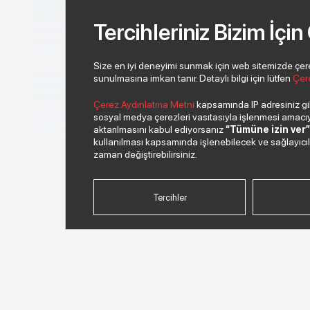
Tercihleriniz Bizim İçin
Size en iyi deneyimi sunmak için web sitemizde çerezl
sunulmasına imkan tanır. Detaylı bilgi için lütfen
Çer
Çerez Aydınlatma Metni
kapsamında IP adresiniz gibi
sosyal medya çerezleri vasıtasıyla işlenmesi amacıyla
aktarılmasını kabul ediyorsanız
“Tümüne izin ver
kullanılması kapsamında işlenebilecek ve sağlayıcılar 
zaman değiştirebilirsiniz.
Tercihler