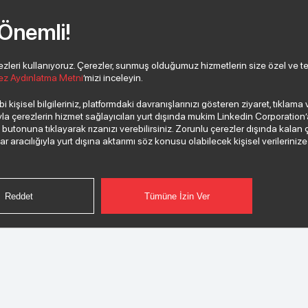
 Önemli!
eri kullanıyoruz. Çerezler, sunmuş olduğumuz hizmetlerin size özel ve tercih
ez Aydınlatma Metni
’mizi inceleyin.
 kişisel bilgileriniz, platformdaki davranışlarınızı gösteren ziyaret, tıklam
 çerezlerin hizmet sağlayıcıları yurt dışında mukim Linkedin Corporation’a, 
”
butonuna tıklayarak rızanızı verebilirsiniz. Zorunlu çerezler dışında kalan 
aracılığıyla yurt dışına aktarımı söz konusu olabilecek kişisel verilerinize i
Reddet
Tümüne İzin Ver