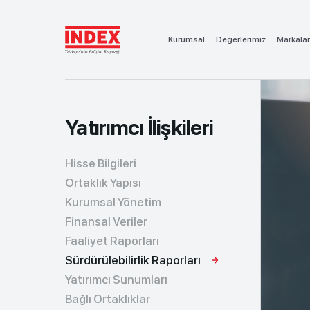
Kurumsal
Değerlerimiz
Markalar
Yatırımcı İlişkileri
Hisse Bilgileri
Ortaklık Yapısı
Kurumsal Yönetim
Finansal Veriler
Faaliyet Raporları
Sürdürülebilirlik Raporları
Yatırımcı Sunumları
Bağlı Ortaklıklar