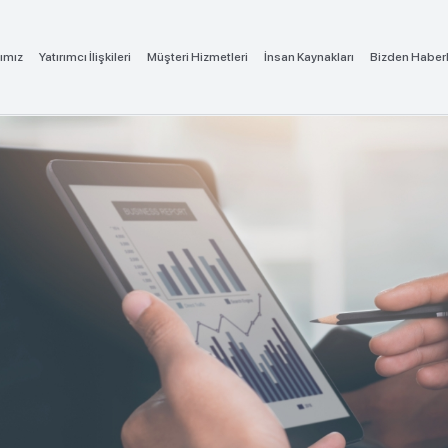
ımız
Yatırımcı İlişkileri
Müşteri Hizmetleri
İnsan Kaynakları
Bizden Haber