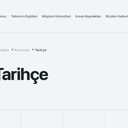
ımız
Yatırımcı İlişkileri
Müşteri Hizmetleri
İnsan Kaynakları
Bizden Haber
sayfa
Kurumsal
Tarihçe
Tarihçe