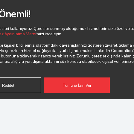
 Önemli!
eri kullanıyoruz. Çerezler, sunmuş olduğumuz hizmetlerin size özel ve tercih
ez Aydınlatma Metni
’mizi inceleyin.
 kişisel bilgileriniz, platformdaki davranışlarınızı gösteren ziyaret, tıklam
 çerezlerin hizmet sağlayıcıları yurt dışında mukim Linkedin Corporation’a, 
”
butonuna tıklayarak rızanızı verebilirsiniz. Zorunlu çerezler dışında kalan 
aracılığıyla yurt dışına aktarımı söz konusu olabilecek kişisel verilerinize i
Reddet
Tümüne İzin Ver