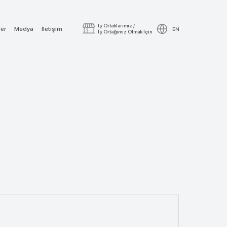
İş Ortaklarımız /
ler
Medya
İletişim
EN
İş Ortağımız Olmak İçin