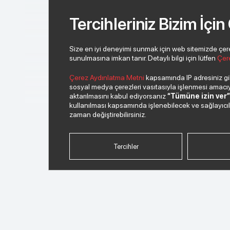
Tercihleriniz Bizim İçin
2012
2013
Size en iyi deneyimi sunmak için web sitemizde çerezl
sunulmasına imkan tanır. Detaylı bilgi için lütfen
Çer
2014
Çerez Aydınlatma Metni
kapsamında IP adresiniz gibi
sosyal medya çerezleri vasıtasıyla işlenmesi amacıyla
aktarılmasını kabul ediyorsanız
“Tümüne izin ver
2015
kullanılması kapsamında işlenebilecek ve sağlayıcılar 
zaman değiştirebilirsiniz.
2016
Tercihler
2017
2018
2019
2020