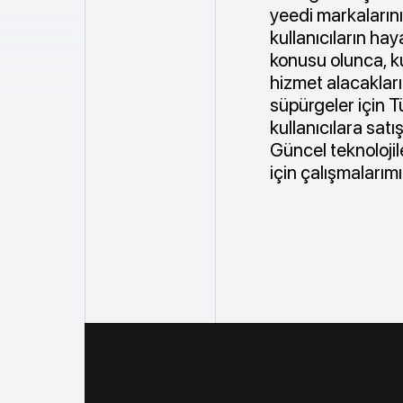
yeedi markaların
kullanıcıların ha
konusu olunca, ku
hizmet alacakları
süpürgeler için T
kullanıcılara sat
Güncel teknolojil
için çalışmaları