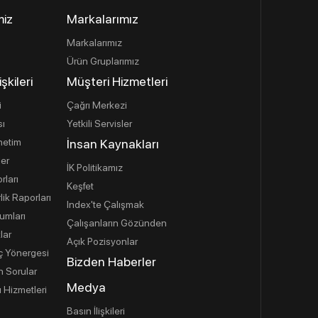
miz
Markalarımız
Markalarımız
Ürün Gruplarımız
işkileri
Müşteri Hizmetleri
i
Çağrı Merkezi
sı
Yetkili Servisler
netim
İnsan Kaynakları
ler
İK Politikamız
rları
Keşfet
lik Raporları
Index'te Çalışmak
umları
Çalışanların Gözünden
lar
Açık Pozisyonlar
İç Yönergesi
Bizden Haberler
n Sorular
Medya
 Hizmetleri
Basın İlişkileri