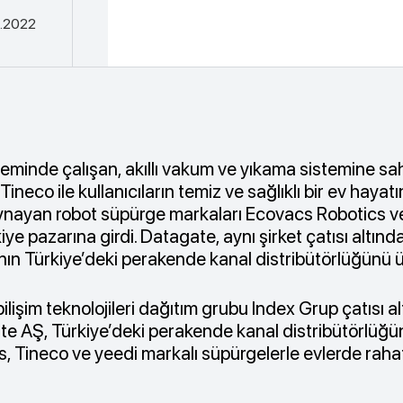
2.2022
zeminde çalışan, akıllı vakum ve yıkama sistemine sahi
Tineco ile kullanıcıların temiz ve sağlıklı bir ev hayat
oynayan robot süpürge markaları Ecovacs Robotics v
iye pazarına girdi. Datagate, aynı şirket çatısı altınd
ın Türkiye’deki perakende kanal distribütörlüğünü ü
bilişim teknolojileri dağıtım grubu Index Grup çatısı al
e AŞ, Türkiye’deki perakende kanal distribütörlüğü
, Tineco ve yeedi markalı süpürgelerle evlerde rahat