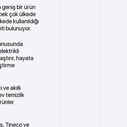
 geniş bir ürün
pek çok ülkede
kede kullanıldığı
ti bulunuyor.
i konusunda
lektrikli
aştırır, hayata
iştirme
 ve akıllı
ev temizlik
ürünler
s, Tineco ve