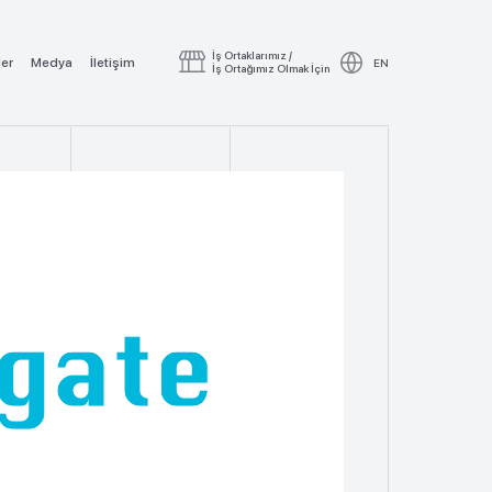
İş Ortaklarımız /
ler
Medya
İletişim
EN
İş Ortağımız Olmak İçin