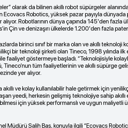
r” olarak da bilinen akıllı robot süpürgeler alanında
n Ecovacs Robotics, yüksek pazar payıyla dünyada 
 alıyor. Robotlarının dünya çapında 145'den fazla ül
in Çin ve denizaşırı ülkelerde 1.200'den fazla paten
cihazlarda birinci sınıf bir marka olan ve akıllı teknoloj
kçi bir teknoloji şirketi olan Tineco, 1998 yılında ilk e
ile faaliyet göstermeye başladı. “Teknolojisiyle kolayl
, Tineco’nun tüm faaliyetlerinin ve akıllı süpürge gel
ezinde yer alıyor.
akıllı ve kolay kullanılabilir hale getirmek için yenilikçi
an yeedi, herkesin gelişmiş teknolojiye sahip akıllı 
abilmesi için yüksek performanslı ve uygun maliyetli 
l Müdürü Salih Baş, konuyla ilgili “Ecovacs Robotic