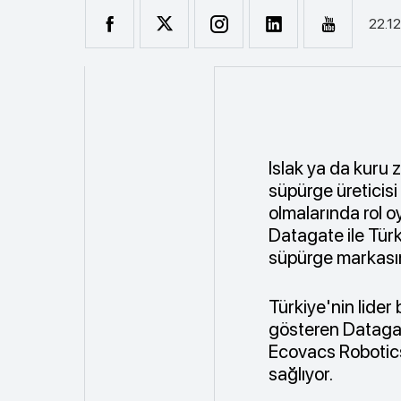
22.1
Islak ya da kuru 
süpürge üreticisi 
olmalarında rol 
Datagate ile Türk
süpürge markasın
Türkiye'nin lider 
gösteren Datagat
Ecovacs Robotics
sağlıyor.