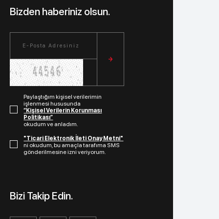
Bizden haberiniz olsun.
Paylaştığım kişisel verilerimin
işlenmesi hususunda
“Kişisel Verilerin Korunması
Politikası”
okudum ve anladım.
"Ticari Elektronik İleti Onay Metni"
ni okudum, bu amaçla tarafıma SMS
gönderilmesine izni veriyorum.
Bizi Takip Edin.