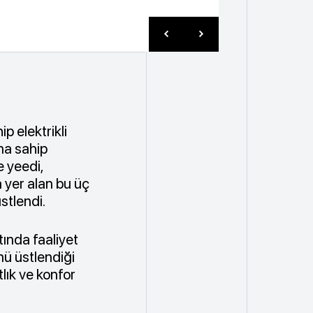
p elektrikli
ına sahip
e yeedi,
a yer alan bu üç
stlendi.
tında faaliyet
nü üstlendiği
lık ve konfor