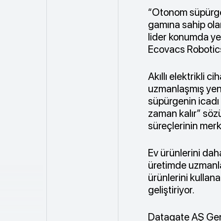
“Otonom süpürgele
gamına sahip ola
lider konumda yer
Ecovacs Robotics’
Akıllı elektrikli 
uzmanlaşmış yenili
süpürgenin icadı 
zaman kalır” sözü
süreçlerinin merk
Ev ürünlerini daha 
üretimde uzmanlaş
ürünlerini kullan
geliştiriyor.
Datagate AŞ Gene