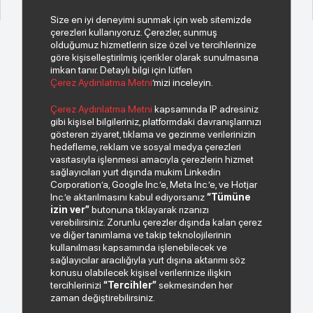
Size en iyi deneyimi sunmak için web sitemizde
çerezleri kullanıyoruz. Çerezler, sunmuş
olduğumuz hizmetlerin size özel ve tercihlerinize
göre kişiselleştirilmiş içerikler olarak sunulmasına
imkan tanır. Detaylı bilgi için lütfen
Çerez Aydınlatma Metni
’mizi inceleyin.
© 2026 Copyright INDEKS Bilgisayar A.Ş. Tüm hakları saklıdır.
Çerez Aydınlatma Metni
kapsamında IP adresiniz
gibi kişisel bilgileriniz, platformdaki davranışlarınızı
gösteren ziyaret, tıklama ve gezinme verilerinizin
Bizden haberiniz olsun.
hedefleme, reklam ve sosyal medya çerezleri
vasıtasıyla işlenmesi amacıyla çerezlerin hizmet
sağlayıcıları yurt dışında mukim Linkedin
Corporation’a, Google Inc.’e, Meta Inc.’e, ve Hotjar
Inc.’e aktarılmasını kabul ediyorsanız
“Tümüne
izin ver”
butonuna tıklayarak rızanızı
verebilirsiniz. Zorunlu çerezler dışında kalan çerez
ve diğer tanımlama ve takip teknolojilerinin
kullanılması kapsamında işlenebilecek ve
sağlayıcılar aracılığıyla yurt dışına aktarımı söz
Paylaştığım kişisel verilerimin işlenmesi hususunda
konusu olabilecek kişisel verilerinize ilişkin
“Kişisel Verilerin Korunması Politikası”
okudum ve
tercihlerinizi
“Tercihler”
sekmesinden her
anladım.
zaman değiştirebilirsiniz.
"Ticari Elektronik İleti Onay Metni"
ni okudum, bu