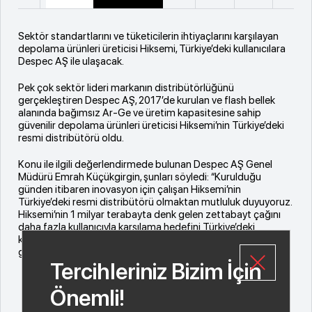
Sektör standartlarını ve tüketicilerin ihtiyaçlarını karşılayan
depolama ürünleri üreticisi Hiksemi, Türkiye’deki kullanıcılara
Despec AŞ ile ulaşacak.
Pek çok sektör lideri markanın distribütörlüğünü
gerçekleştiren Despec AŞ, 2017’de kurulan ve flash bellek
alanında bağımsız Ar-Ge ve üretim kapasitesine sahip
güvenilir depolama ürünleri üreticisi Hiksemi’nin Türkiye’deki
resmi distribütörü oldu.
Konu ile ilgili değerlendirmede bulunan Despec AŞ Genel
Müdürü Emrah Küçükgirgin, şunları söyledi: “Kurulduğu
günden itibaren inovasyon için çalışan Hiksemi’nin
Türkiye’deki resmi distribütörü olmaktan mutluluk duyuyoruz.
Hiksemi’nin 1 milyar terabayta denk gelen zettabayt çağını
daha fazla kullanıcıyla karşılama hedefini Türkiye’deki
kullanıcılara ulaşarak destekleyeceğiz ve işbirliğimizi her
geçen gün büyüteceğiz.”
Tercihleriniz Bizim İçin
Önemli!