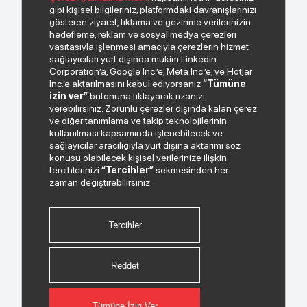
gibi kişisel bilgileriniz, platformdaki davranışlarınızı
gösteren ziyaret, tıklama ve gezinme verilerinizin
Bizden haberiniz olsun.
hedefleme, reklam ve sosyal medya çerezleri
vasıtasıyla işlenmesi amacıyla çerezlerin hizmet
sağlayıcıları yurt dışında mukim Linkedin
Corporation’a, Google Inc.’e, Meta Inc.’e, ve Hotjar
Inc.’e aktarılmasını kabul ediyorsanız
“Tümüne
izin ver”
butonuna tıklayarak rızanızı
verebilirsiniz. Zorunlu çerezler dışında kalan çerez
ve diğer tanımlama ve takip teknolojilerinin
kullanılması kapsamında işlenebilecek ve
sağlayıcılar aracılığıyla yurt dışına aktarımı söz
Paylaştığım kişisel verilerimin işlenmesi hususunda
konusu olabilecek kişisel verilerinize ilişkin
“Kişisel Verilerin Korunması Politikası”
okudum ve
tercihlerinizi
“Tercihler”
sekmesinden her
anladım.
zaman değiştirebilirsiniz.
"Ticari Elektronik İleti Onay Metni"
ni okudum, bu
amaçla tarafıma SMS gönderilmesine izni veriyorum.
Tercihler
Bizi Takip Edin.
Reddet
Tümüne İzin Ver