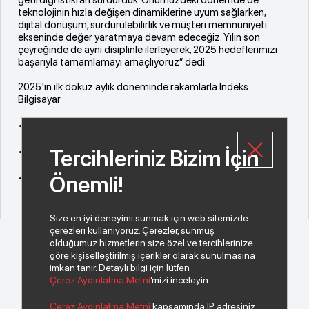
teknolojinin hızla değişen dinamiklerine uyum sağlarken,
dijital dönüşüm, sürdürülebilirlik ve müşteri memnuniyeti
ekseninde değer yaratmaya devam edeceğiz. Yılın son
çeyreğinde de aynı disiplinle ilerleyerek, 2025 hedeflerimizi
başarıyla tamamlamayı amaçlıyoruz” dedi.
2025'in ilk dokuz aylık döneminde rakamlarla İndeks
Bilgisayar
• Konsolide net satışlar: 61,7 milyar TL
• Brüt kâr: 2,97 milyar TL
Tercihleriniz Bizim İçin
• Net kâr: 334,2 milyon TL
Önemli!
Size en iyi deneyimi sunmak için web sitemizde
çerezleri kullanıyoruz. Çerezler, sunmuş
olduğumuz hizmetlerin size özel ve tercihlerinize
göre kişiselleştirilmiş içerikler olarak sunulmasına
imkan tanır. Detaylı bilgi için lütfen
Çerez Aydınlatma Metni
’mizi inceleyin.
© 2026 Copyright INDEKS Bilgisayar A.Ş. Tüm hakları saklıdır.
Çerez Aydınlatma Metni
kapsamında IP adresiniz