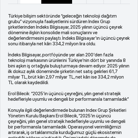
Türkiye bilişim sektöründe “geleceğin teknoloji dağıtım
grubu” vizyonuyla faaliyetlerini sürdüren Index Grup
şirketlerinden İndeks Bilgisayar, 2025 yılının üçüncü çeyrek
dönemine ilişkin konsolide mali sonuçlarını ve
değerlendirmesini paylaştı. İndeks Bilgisayar'ın üçüncü çeyrek
sonu itibarıyla net kârı 334,2 milyon lira oldu.
İndeks Bilgisayar, portföyünde yer alan 200'den fazla
teknoloji markasının ürünlerini Türkiye'nin dört bir yanında 8
bini aşkın iş ortağıyla buluşturmaya devam ediyor. 2025 yılının
ilk dokuz aylık döneminde şirketin net satış gelirleri 61,7
milyar TL, brüt kârı 2,97 milyar TL, net kârı ise 334,2 milyon
TL olarak kaydedildi.
Erol Bilecik: “2025'in üçüncü çeyreğini, yılın genel stratejik
hedefleriyle uyumlu ve dengeli bir performansla tamamladık”
Konuyla ilgili değerlendirmede bulunan Index Grup Şirketleri
Yönetim Kurulu Başkanı Erol Bilecik, “2025'in üçüncü
çeyreğini, yılın genel stratejik hedefleriyle uyumlu ve dengeli
bir performansla tamamladık. Operasyonel verimliliğimizi
artırarak, iş ortaklarımızla kurduğumuz güçlü ekosistemin
getirdiği istikrarı sürdürdük. Önümüzdeki dönemde de