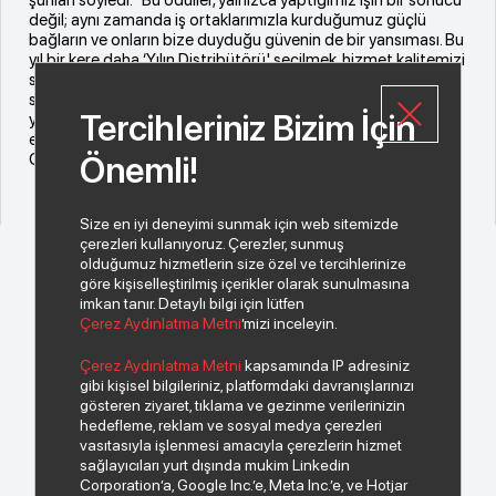
değil; aynı zamanda iş ortaklarımızla kurduğumuz güçlü
bağların ve onların bize duyduğu güvenin de bir yansıması. Bu
yıl bir kere daha ‘Yılın Distribütörü' seçilmek, hizmet kalitemizi
sürdürülebilir şekilde artırdığımızın somut bir göstergesi. Bu
sene ayrıca lojistikte ve müşteri hizmetlerinde de fark
Tercihleriniz Bizim İçin
yaratmış olmaktan büyük gurur duyuyoruz. Tüm Index
ekibine, bize oy veren iş ortaklarımıza ve bu süreci yöneten
CONTEXT Türkiye ekibine teşekkür ediyorum.”
Önemli!
Size en iyi deneyimi sunmak için web sitemizde
çerezleri kullanıyoruz. Çerezler, sunmuş
olduğumuz hizmetlerin size özel ve tercihlerinize
göre kişiselleştirilmiş içerikler olarak sunulmasına
imkan tanır. Detaylı bilgi için lütfen
Çerez Aydınlatma Metni
’mizi inceleyin.
© 2026 Copyright INDEKS Bilgisayar A.Ş. Tüm hakları saklıdır.
Çerez Aydınlatma Metni
kapsamında IP adresiniz
gibi kişisel bilgileriniz, platformdaki davranışlarınızı
gösteren ziyaret, tıklama ve gezinme verilerinizin
Bizden haberiniz olsun.
hedefleme, reklam ve sosyal medya çerezleri
vasıtasıyla işlenmesi amacıyla çerezlerin hizmet
sağlayıcıları yurt dışında mukim Linkedin
Corporation’a, Google Inc.’e, Meta Inc.’e, ve Hotjar