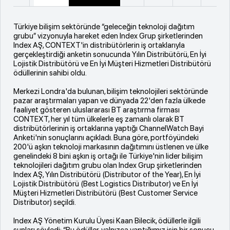
Türkiye bilişim sektöründe “geleceğin teknoloji dağıtım
grubu” vizyonuyla hareket eden Index Grup şirketlerinden
Index AŞ, CONTEXT'in distribütörlerin iş ortaklarıyla
gerçekleştirdiği anketin sonucunda Yılın Distribütörü, En İyi
Lojistik Distribütörü ve En İyi Müşteri Hizmetleri Distribütörü
ödüllerinin sahibi oldu.
Merkezi Londra'da bulunan, bilişim teknolojileri sektöründe
pazar araştırmaları yapan ve dünyada 22'den fazla ülkede
faaliyet gösteren uluslararası BT araştırma firması
CONTEXT, her yıl tüm ülkelerle eş zamanlı olarak BT
distribütörlerinin iş ortaklarına yaptığı ChannelWatch Bayi
Anketi'nin sonuçlarını açıkladı. Buna göre, portföyündeki
200'ü aşkın teknoloji markasının dağıtımını üstlenen ve ülke
genelindeki 8 bini aşkın iş ortağı ile Türkiye'nin lider bilişim
teknolojileri dağıtım grubu olan Index Grup şirketlerinden
Index AŞ, Yılın Distribütörü (Distributor of the Year), En İyi
Lojistik Distribütörü (Best Logistics Distributor) ve En İyi
Müşteri Hizmetleri Distribütörü (Best Customer Service
Distributor) seçildi.
Index AŞ Yönetim Kurulu Üyesi Kaan Bilecik, ödüllerle ilgili
şunları söyledi: “Bu ödüller, yalnızca yaptığımız işin bir sonucu