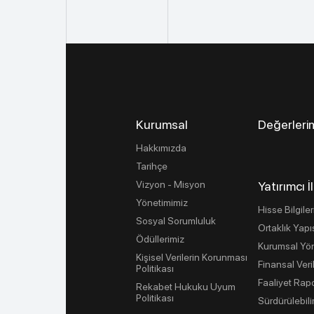
Kurumsal
Değerleri
Hakkımızda
Tarihçe
Vizyon - Misyon
Yatırımcı İl
Yönetimimiz
Hisse Bilgiler
Sosyal Sorumluluk
Ortaklık Yapı
Ödüllerimiz
Kurumsal Yö
Kişisel Verilerin Korunması
Finansal Veri
Politikası
Faaliyet Rapo
Rekabet Hukuku Uyum
Politikası
Sürdürülebilir