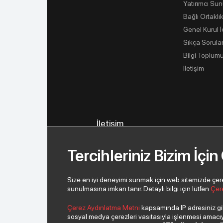
Yatırımcı Sun
Bağlı Ortaklık
Genel Kurul 
Sıkça Sorula
Bilgi Toplumu
İletişim
İletişim
İletişim Bilgilerimiz
Tercihleriniz Bizim İçin
İletişim Formu
Yeni İş Ortağı Başvurusu
Size en iyi deneyimi sunmak için web sitemizde çerezl
sunulmasına imkan tanır. Detaylı bilgi için lütfen
Çer
Çerez Aydınlatma Metni
kapsamında IP adresiniz gibi
sosyal medya çerezleri vasıtasıyla işlenmesi amacıyla