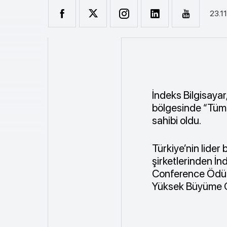
23.1
İndeks Bilgisaya
bölgesinde “Tüm
sahibi oldu.
Türkiye’nin lider 
şirketlerinden İ
Conference Ödül 
Yüksek Büyüme Gö