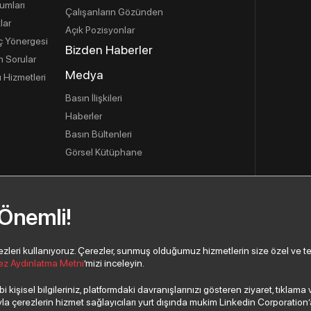
umları
Çalışanların Gözünden
lar
Açık Pozisyonlar
İç Yönergesi
Bizden Haberler
n Sorular
Medya
 Hizmetleri
Basın İlişkileri
Haberler
Basın Bültenleri
Görsel Kütüphane
 Önemli!
eri kullanıyoruz. Çerezler, sunmuş olduğumuz hizmetlerin size özel ve tercih
ez Aydınlatma Metni
’mizi inceleyin.
 kişisel bilgileriniz, platformdaki davranışlarınızı gösteren ziyaret, tıklam
 çerezlerin hizmet sağlayıcıları yurt dışında mukim Linkedin Corporation’a, 