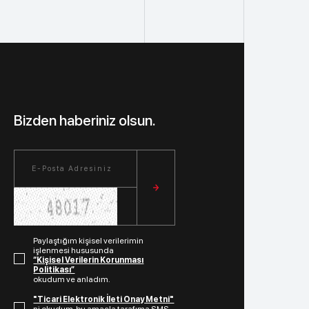
Bizden haberiniz olsun.
Paylaştığım kişisel verilerimin
işlenmesi hususunda
“Kişisel Verilerin Korunması
Politikası”
okudum ve anladım.
"Ticari Elektronik İleti Onay Metni"
ni okudum, bu amaçla tarafıma SMS