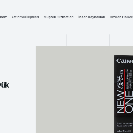
ımız
Yatırımcı İlişkileri
Müşteri Hizmetleri
İnsan Kaynakları
Bizden Haber
yük