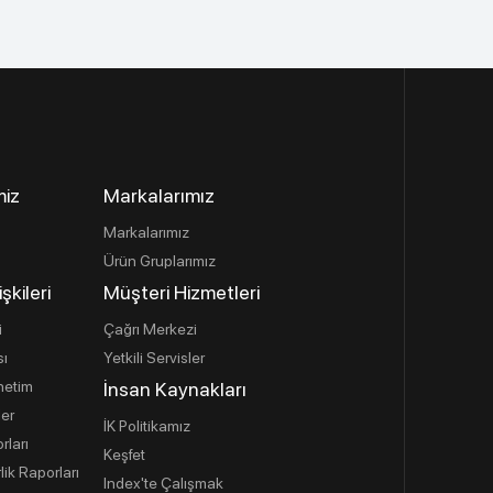
miz
Markalarımız
Markalarımız
Ürün Gruplarımız
işkileri
Müşteri Hizmetleri
i
Çağrı Merkezi
sı
Yetkili Servisler
netim
İnsan Kaynakları
ler
İK Politikamız
rları
Keşfet
lik Raporları
Index'te Çalışmak