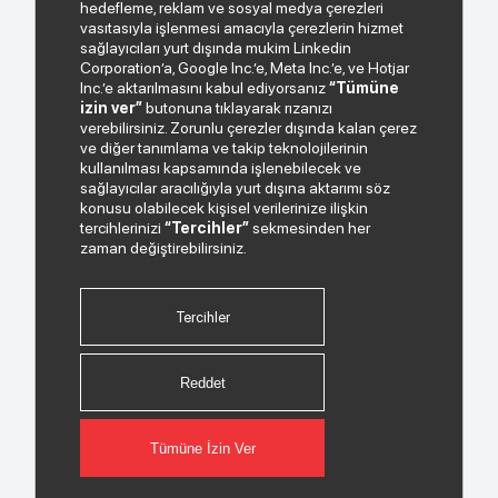
Bizden haberiniz olsun.
hedefleme, reklam ve sosyal medya çerezleri
vasıtasıyla işlenmesi amacıyla çerezlerin hizmet
sağlayıcıları yurt dışında mukim Linkedin
Corporation’a, Google Inc.’e, Meta Inc.’e, ve Hotjar
Inc.’e aktarılmasını kabul ediyorsanız
“Tümüne
izin ver”
butonuna tıklayarak rızanızı
verebilirsiniz. Zorunlu çerezler dışında kalan çerez
ve diğer tanımlama ve takip teknolojilerinin
kullanılması kapsamında işlenebilecek ve
sağlayıcılar aracılığıyla yurt dışına aktarımı söz
Paylaştığım kişisel verilerimin işlenmesi hususunda
konusu olabilecek kişisel verilerinize ilişkin
“Kişisel Verilerin Korunması Politikası”
okudum ve
tercihlerinizi
“Tercihler”
sekmesinden her
anladım.
zaman değiştirebilirsiniz.
"Ticari Elektronik İleti Onay Metni"
ni okudum, bu
amaçla tarafıma SMS gönderilmesine izni veriyorum.
Tercihler
Bizi Takip Edin.
Reddet
Tümüne İzin Ver