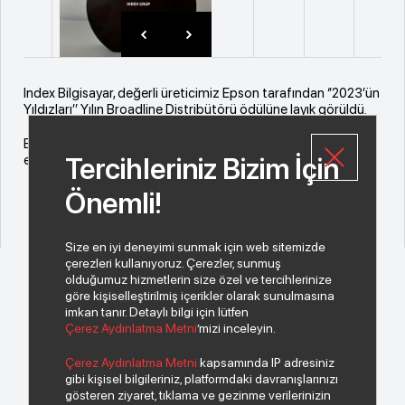
Index Bilgisayar, değerli üreticimiz Epson tarafından ‘’2023’ün
Yıldızları’’ Yılın Broadline Distribütörü ödülüne layık görüldü.
Bu gurur verici başarıda emeği geçen herkesi içtenlikle tebrik
Tercihleriniz Bizim İçin
eder, nice ödül mutluluğunu birlikte yaşamayı dileriz.
Önemli!
Size en iyi deneyimi sunmak için web sitemizde
çerezleri kullanıyoruz. Çerezler, sunmuş
olduğumuz hizmetlerin size özel ve tercihlerinize
göre kişiselleştirilmiş içerikler olarak sunulmasına
imkan tanır. Detaylı bilgi için lütfen
Çerez Aydınlatma Metni
’mizi inceleyin.
© 2026 Copyright INDEKS Bilgisayar A.Ş. Tüm hakları saklıdır.
Çerez Aydınlatma Metni
kapsamında IP adresiniz
gibi kişisel bilgileriniz, platformdaki davranışlarınızı
gösteren ziyaret, tıklama ve gezinme verilerinizin