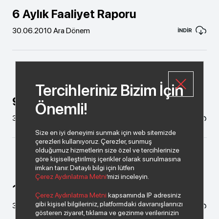
6 Aylık Faaliyet Raporu
30.06.2010 Ara Dönem
İNDİR
Tercihleriniz Bizim İçin
9 Aylık Faaliyet Raporu
Önemli!
30.09.2010 Ara Dönem
İNDİR
Size en iyi deneyimi sunmak için web sitemizde
çerezleri kullanıyoruz. Çerezler, sunmuş
olduğumuz hizmetlerin size özel ve tercihlerinize
göre kişiselleştirilmiş içerikler olarak sunulmasına
imkan tanır. Detaylı bilgi için lütfen
Çerez Aydınlatma Metni
’mizi inceleyin.
12 Aylık Faaliyet Raporu
Çerez Aydınlatma Metni
kapsamında IP adresiniz
gibi kişisel bilgileriniz, platformdaki davranışlarınızı
31.12.2010 Ara Dönem
İNDİR
gösteren ziyaret, tıklama ve gezinme verilerinizin