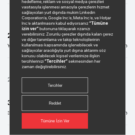
hedefleme, reklam ve sosyal medya çerezleri
vasıtasıyla işlenmesi amacıyla çerezlerin hizmet
sağlayıcıları yurt dışında mukim Linkedin
Corporation’a, Google Inc.’e, Meta Inc.’e, ve Hotjar
Inc.’e aktarılmasını kabul ediyorsanız
“Tümüne
izin ver”
butonuna tıklayarak rızanızı
2010 Faaliyet Raporu
verebilirsiniz. Zorunlu çerezler dışında kalan çerez
ve diğer tanımlama ve takip teknolojilerinin
kullanılması kapsamında işlenebilecek ve
Yıllık
İNDİR
sağlayıcılar aracılığıyla yurt dışına aktarımı söz
konusu olabilecek kişisel verilerinize ilişkin
tercihlerinizi
“Tercihler”
sekmesinden her
zaman değiştirebilirsiniz.
2009 Faaliyet Raporları
Tercihler
3 Aylık Faaliyet Raporu
Reddet
31.03.2009 Ara Dönem
İNDİR
Tümüne İzin Ver